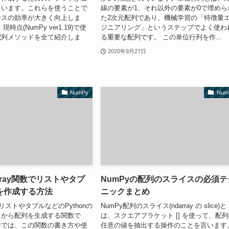
ています。これらを使うことで
線の要素が1、それ以外の要素が0で埋めら
ンスの効率が大きく向上しま
た2次元配列であり、機械学習の「特徴量
時点(NumPy ver1.19)で使
ジニアリング」というステップでよく使わ
配列メソッドを全て紹介しま
る重要な配列です。 この単位行列を作...
2020年9月27日
NumPy
Num
rray関数でリストやタプ
NumPyの配列のスライスの必須テ
を作成する方法
ニックまとめ
数はリストやタプルなどのPythonの
NumPy配列のスライス(ndarray の slice)と
スから配列を生成する関数で
は、スクエアブラケット [] を使って、配
ジでは、この関数の書き方や使
任意の値を抽出する操作のことを言います