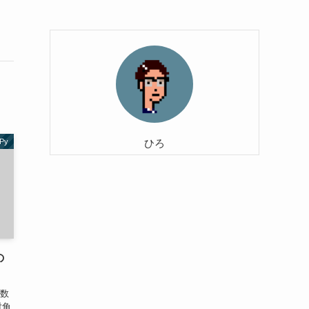
Py
ひろ
の
関数
対角