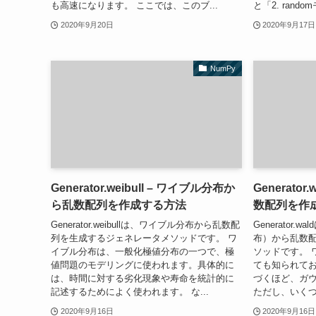
も高速になります。 ここでは、このブ...
と「2. rand
2020年9月20日
2020年9月17日
NumPy
Generator.weibull – ワイブル分布か
Generato
ら乱数配列を作成する方法
数配列を作
Generator.weibullは、ワイブル分布から乱数配
Generator
列を生成するジェネレータメソッドです。 ワ
布）から乱数
イブル分布は、一般化極値分布の一つで、極
ソッドです。 
値問題のモデリングに使われます。具体的に
ても知られており
は、時間に対する劣化現象や寿命を統計的に
づくほど、ガ
記述するためによく使われます。 な...
ただし、いくつ
2020年9月16日
2020年9月16日