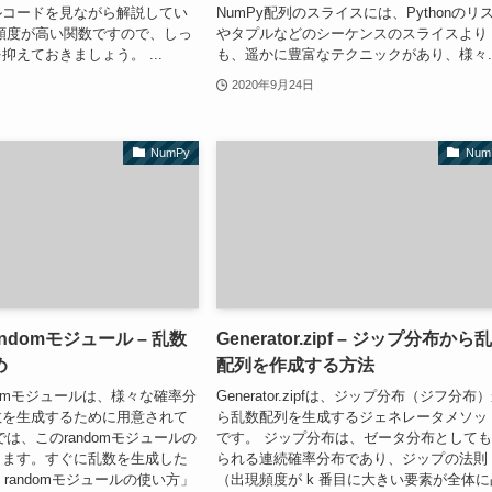
ルコードを見ながら解説してい
NumPy配列のスライスには、Pythonのリ
頻度が高い関数ですので、しっ
やタプルなどのシーケンスのスライスより
抑えておきましょう。 ...
も、遥かに豊富なテクニックがあり、様々..
2020年9月24日
NumPy
Num
andomモジュール – 乱数
Generator.zipf – ジップ分布から
め
配列を作成する方法
ndomモジュールは、様々な確率分
Generator.zipfは、ジップ分布（ジフ分布
数を生成するために用意されて
ら乱数配列を生成するジェネレータメソッ
は、このrandomモジュールの
です。 ジップ分布は、ゼータ分布として
します。すぐに乱数を生成した
られる連続確率分布であり、ジップの法則
 randomモジュールの使い方」
（出現頻度が k 番目に大きい要素が全体に