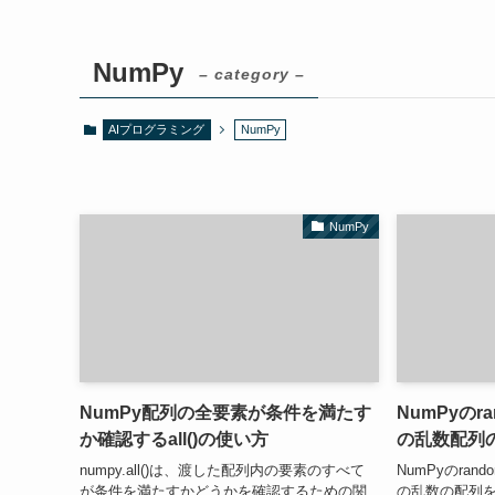
NumPy
– category –
AIプログラミング
NumPy
NumPy
NumPy配列の全要素が条件を満たす
NumPyの
か確認するall()の使い方
の乱数配列
numpy.all()は、渡した配列内の要素のすべて
NumPyのra
が条件を満たすかどうかを確認するための関
の乱数の配列