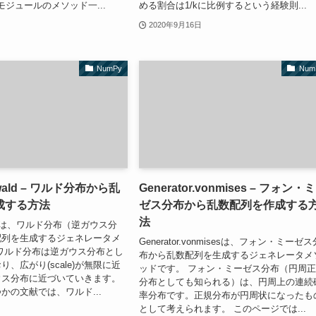
omモジュールのメソッド一...
める割合は1/kに比例するという経験則...
2020年9月16日
NumPy
Num
r.wald – ワルド分布から乱
Generator.vonmises – フォン・
成する方法
ゼス分布から乱数配列を作成する
法
.waldは、ワルド分布（逆ガウス分
配列を生成するジェネレータメ
Generator.vonmisesは、フォン・ミーゼス
ワルド分布は逆ガウス分布とし
布から乱数配列を生成するジェネレータメ
、広がり(scale)が無限に近
ッドです。 フォン・ミーゼス分布（円周
ウス分布に近づいていきます。
分布としても知られる）は、円周上の連続
かの文献では、ワルド...
率分布です。正規分布が円周状になったも
として考えられます。 このページでは...