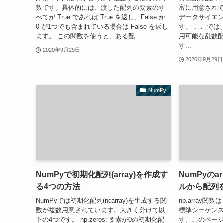
数です。具体的には、渡した配列の要素のす
富に用意され
べてが True であれば True を返し、False か
データサイエ
0 が1つでも含まれている場合は False を返し
す。 ここでは、現
ます。 この関数を使うと、ある配...
用可能な乱数
す...
2020年9月29日
2020年9月29日
NumPy
NumPyで初期化配列(array)を作成す
NumPyのa
る4つの方法
ルから配列
NumPyでは初期化配列(ndarray)を生成する関
np.array関
数が複数用意されています。大きく分けて以
標準シーケン
下の4つです。 np.zeros: 要素が0の初期化配
す。このペー