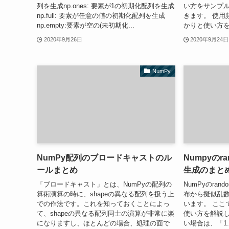
列を生成np.ones: 要素が1の初期化配列を生成
い方をサンプ
np.full: 要素が任意の値の初期化配列を生成
きます。 使用
np.empty:要素が空の(未初期化...
かりと使い方を
2020年9月26日
2020年9月24日
NumPy
NumPy配列のブロードキャストのル
Numpyのr
ールまとめ
生成のまと
「ブロードキャスト」とは、NumPyの配列の
NumPyのra
算術演算の時に、shapeの異なる配列を扱う上
布から擬似乱
での作法です。これを知っておくことによっ
います。 ここで
て、shapeの異なる配列同士の演算が非常に楽
使い方を解説
になりますし、ほとんどの場合、処理の面で
い場合は、「1.