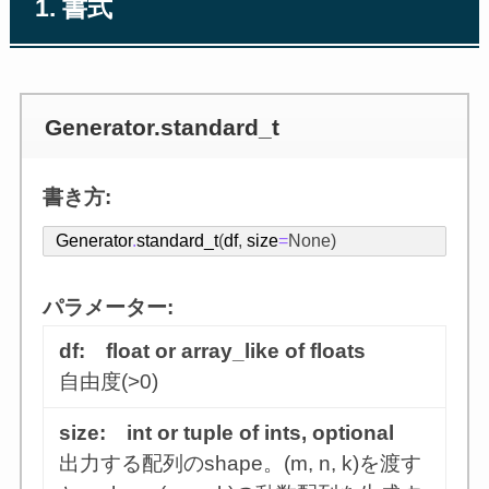
1. 書式
Generator.standard_t
書き方:
Generator
.
standard_t
(
df
,
size
=
None
)
パラメーター:
df: float or array_like of floats
自由度(>0)
size: int or tuple of ints, optional
出力する配列のshape。(m, n, k)を渡す