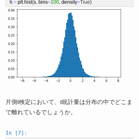
h
=
plt
.
hist
(
s
,
bins
=
100
,
density
=
True
)
片側t検定において、t統計量は分布の中でどこま
で離れているでしょうか。
In [7]: