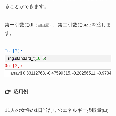
ることができます。
第一引数にdf
、第二引数にsizeを渡しま
（自由度）
す。
In [2]:
rng
.
standard_t
(
10
,
5
)
Out[2]:
array([ 0.33112768, -0.47599315, -0.20256511, -0.973456
応用例
11人の女性の1日当たりのエネルギー摂取量
(kJ)