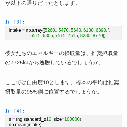
が以下の通りだったとします。
In [3]:
intake
=
np
.
array
([
5260.
,
5470
,
5640
,
6180
,
6390
,
 \

6515
,
6805
,
7515
,
7515
,
8230
,
8770
])
彼女たちのエネルギーの摂取量は、推奨摂取量
の7725kJから逸脱しているでしょうか。
ここでは自由度10とします。標本の平均は推奨
摂取量の95%側に位置するでしょうか。
In [4]:
s
=
rng
.
standard_t
(
10
,
size
=
100000
)
np
.
mean
(
intake
)