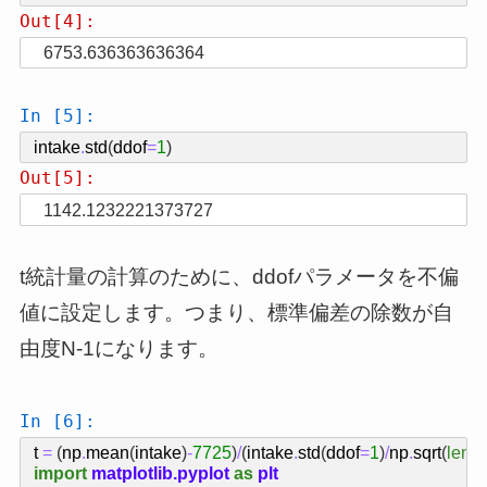
Out[4]:
6753.636363636364
In [5]:
intake
.
std
(
ddof
=
1
)
Out[5]:
1142.1232221373727
t統計量の計算のために、ddofパラメータを不偏
値に設定します。つまり、標準偏差の除数が自
由度N-1になります。
In [6]:
t
=
(
np
.
mean
(
intake
)
-
7725
)
/
(
intake
.
std
(
ddof
=
1
)
/
np
.
sqrt
(
len
(
i
import
matplotlib.pyplot
as
plt