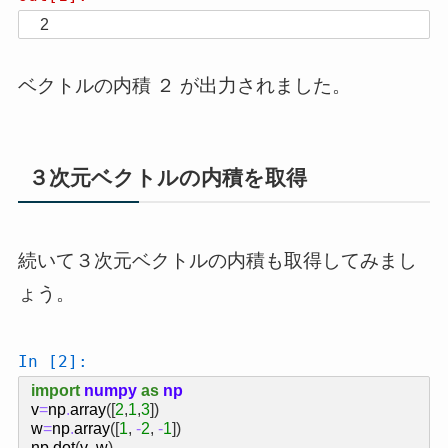
2
ベクトルの内積 ２ が出力されました。
３次元ベクトルの内積を取得
続いて３次元ベクトルの内積も取得してみまし
ょう。
In [2]:
import
numpy
as
np
v
=
np
.
array
([
2
,
1
,
3
])
w
=
np
.
array
([
1
,
-
2
,
-
1
])
np
.
dot
(
v
,
w
)