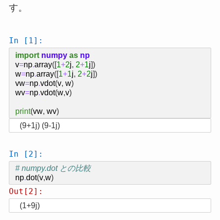
す。
In [1]:
import
numpy
as
np
v
=
np
.
array
([
1
+
2
j
,
2
+
1
j
])
w
=
np
.
array
([
1
+
1
j
,
2
+
2
j
])
vw
=
np
.
vdot
(
v
,
w
)
wv
=
np
.
vdot
(
w
,
v
)
print
(
vw
,
wv
)
In [2]:
# numpy.dot との比較
np
.
dot
(
v
,
w
)
Out[2]:
(1+9j)