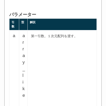
パラメーター
引
型
解説
数
a
a
第一引数。１次元配列を渡す。
r
r
a
y
_
l
i
k
e