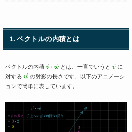
1. ベクトルの内積とは
⃗
⃗
⃗
⋅
ベクトルの内積
とは、一言でいうと
に
v
v
→
w
⋅
w
→
v
v
→
⃗
対する
の射影の長さです。以下のアニメーシ
w
w
→
ョンで簡単に表しています。