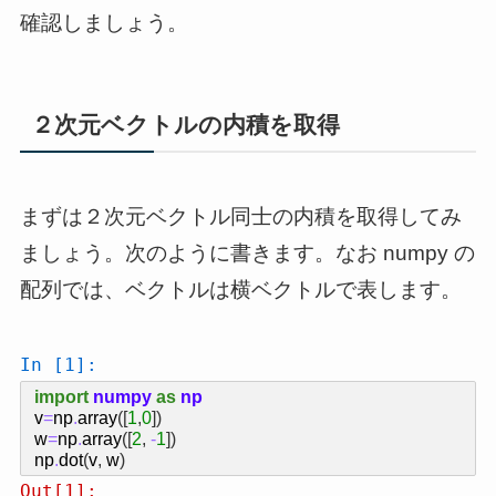
確認しましょう。
２次元ベクトルの内積を取得
まずは２次元ベクトル同士の内積を取得してみ
ましょう。次のように書きます。なお numpy の
配列では、ベクトルは横ベクトルで表します。
In [1]:
import
numpy
as
np
v
=
np
.
array
([
1
,
0
])
w
=
np
.
array
([
2
,
-
1
])
np
.
dot
(
v
,
w
)
Out[1]: