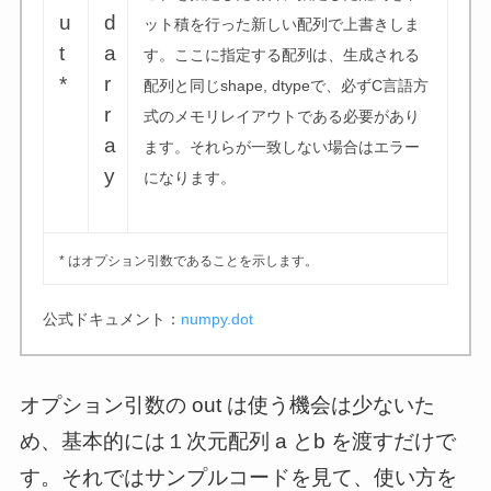
u
d
ット積を行った新しい配列で上書きしま
t
a
す。ここに指定する配列は、生成される
*
r
配列と同じshape, dtypeで、必ずC言語方
r
式のメモリレイアウトである必要があり
a
ます。それらが一致しない場合はエラー
y
になります。
* はオプション引数であることを示します。
公式ドキュメント：
numpy.dot
オプション引数の out は使う機会は少ないた
め、基本的には１次元配列 a とb を渡すだけで
す。それではサンプルコードを見て、使い方を