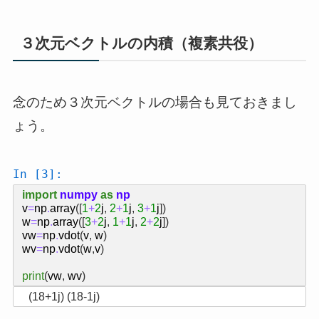
３次元ベクトルの内積（複素共役）
念のため３次元ベクトルの場合も見ておきまし
ょう。
In [3]:
import
numpy
as
np
v
=
np
.
array
([
1
+
2
j
,
2
+
1
j
,
3
+
1
j
])
w
=
np
.
array
([
3
+
2
j
,
1
+
1
j
,
2
+
2
j
])
vw
=
np
.
vdot
(
v
,
w
)
wv
=
np
.
vdot
(
w
,
v
)
print
(
vw
,
wv
)