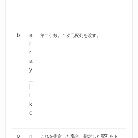
b
a
第二引数。１次元配列を渡す。
r
r
a
y
_
l
i
k
e
o
n
これを指定した場合、指定した配列をド