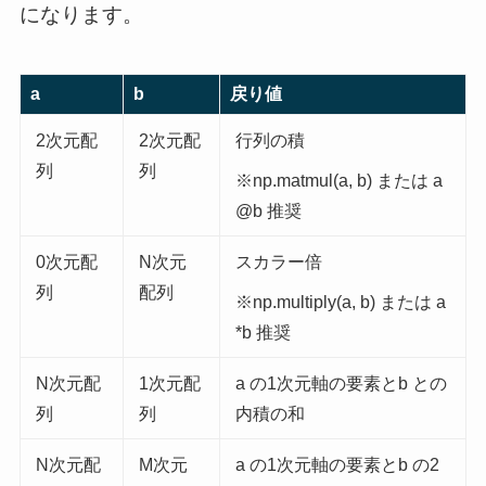
になります。
a
b
戻り値
2次元配
2次元配
行列の積
列
列
※np.matmul(a, b) または a
@b 推奨
0次元配
N次元
スカラー倍
列
配列
※np.multiply(a, b) または a
*b 推奨
N次元配
1次元配
a の1次元軸の要素とb との
列
列
内積の和
N次元配
M次元
a の1次元軸の要素とb の2