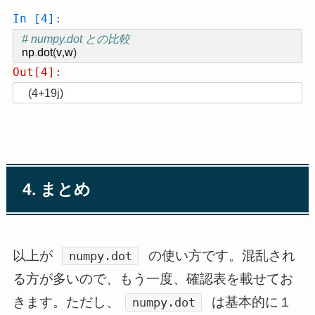
In [4]:
# numpy.dot との比較
np
.
dot
(
v
,
w
)
Out[4]:
(4+19j)
4. まとめ
以上が
の使い方です。混乱され
numpy.dot
る方が多いので、もう一度、確認表を載せてお
きます。ただし、
は基本的に１
numpy.dot