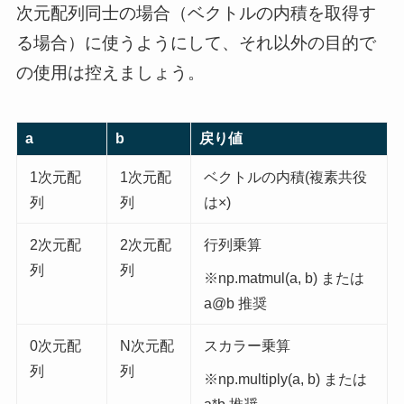
次元配列同士の場合（ベクトルの内積を取得す
る場合）に使うようにして、それ以外の目的で
の使用は控えましょう。
a
b
戻り値
1次元配
1次元配
ベクトルの内積(複素共役
列
列
は×)
2次元配
2次元配
行列乗算
列
列
※np.matmul(a, b) または
a@b 推奨
0次元配
N次元配
スカラー乗算
列
列
※np.multiply(a, b) または