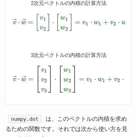
2次元ベクトルの内積の計算方法
[
]
[
]
v
w
1
1
⃗
⃗
⋅
=
⋅
=
⋅
+
⋅
v
v
w
→
⋅
w
→
=
[
v
1
v
2
]
⋅
[
w
1
w
2
]
=
v
v
1
⋅
w
w
1
+
v
2
⋅
v
w
2
w
1
1
2
2
v
w
2
2
3次元ベクトルの内積の計算方法
⎡
⎤
⎡
⎤
v
w
1
1
⎢
⎥
⎢
⎥
⃗
⃗
⋅
=
⋅
=
⋅
+
⋅
⎣
⎦
⎣
⎦
v
v
w
→
⋅
w
→
=
[
v
1
v
2
v
3
]
⋅
[
w
1
w
2
w
v
3
]
=
w
v
1
⋅
w
1
+
v
v
2
⋅
w
w
2
+
v
w
1
1
2
2
2
2
v
w
3
3
は、このベクトルの内積を求め
numpy.dot
るための関数です。それでは次から使い方を見