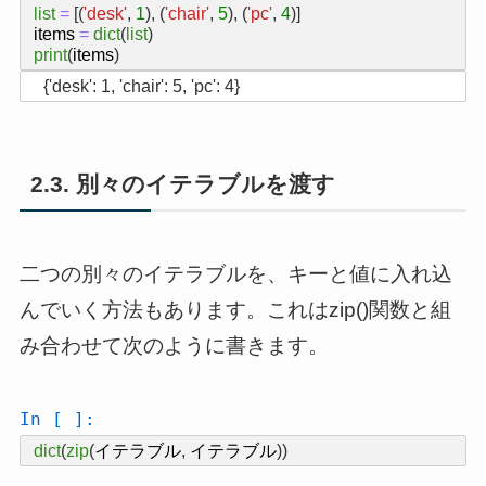
list
=
[(
'desk'
,
1
),
(
'chair'
,
5
),
(
'pc'
,
4
)]
items
=
dict
(
list
)
print
(
items
)
2.3. 別々のイテラブルを渡す
二つの別々のイテラブルを、キーと値に入れ込
んでいく方法もあります。これはzip()関数と組
み合わせて次のように書きます。
In [ ]:
dict
(
zip
(
イテラブル
,
イテラブル
))