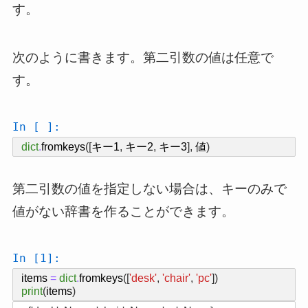
す。
次のように書きます。第二引数の値は任意で
す。
In [ ]:
dict
.
fromkeys
([
キー1
,
キー2
,
キー3
],
値
)
第二引数の値を指定しない場合は、キーのみで
値がない辞書を作ることができます。
In [1]:
items
=
dict
.
fromkeys
([
'desk'
,
'chair'
,
'pc'
])
print
(
items
)