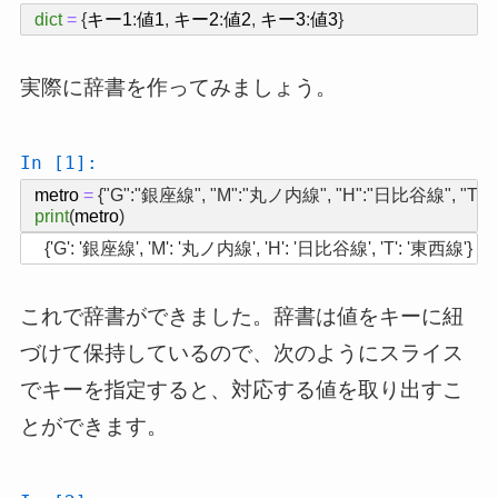
dict
=
{
キー1
:
値1
,
キー2
:
値2
,
キー3
:
値3
}
実際に辞書を作ってみましょう。
In [1]:
metro
=
{
"G"
:
"銀座線"
,
"M"
:
"丸ノ内線"
,
"H"
:
"日比谷線"
,
"T"
:
print
(
metro
)
これで辞書ができました。辞書は値をキーに紐
づけて保持しているので、次のようにスライス
でキーを指定すると、対応する値を取り出すこ
とができます。