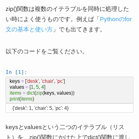
zip()関数は複数のイテラブルを同時に処理した
い時によく使うものです。例えば「
Pythonのfor
文の基本と使い方
」でも出てきます。
以下のコードをご覧ください。
In [1]:
keys
=
[
'desk'
,
'chair'
,
'pc'
]
values
=
[
1
,
5
,
4
]
items
=
dict
(
zip
(
keys
,
values
))
print
(
items
)
keysとvaluesという二つのイテラブル（リス
ト）を、zip()関数にかけた上でdict()関数に渡し