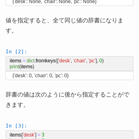
値を指定すると、全て同じ値の辞書になりま
す。
In [2]:
items
=
dict
.
fromkeys
([
'desk'
,
'chair'
,
'pc'
],
0
)
print
(
items
)
辞書の値は次のように後から指定することがで
きます。
In [3]:
items
[
'desk'
]
=
3