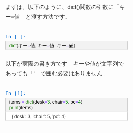
まずは、以下のように、dict()関数の引数に「キ
ー=値」と渡す方法です。
In [ ]:
dict
(
キー
=
値
,
キー
=
値
,
キー
=
値
)
以下が実際の書き方です。キーや値が文字列で
あっても「’」で囲む必要はありません。
In [1]:
items
=
dict
(
desk
=
3
,
chair
=
5
,
pc
=
4
)
print
(
items
)