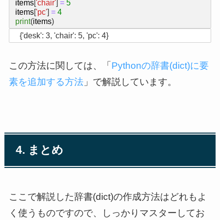
items
[
'chair'
]
=
5
items
[
'pc'
]
=
4
print
(
items
)
この方法に関しては、「
Pythonの辞書(dict)に要
素を追加する方法
」で解説しています。
4. まとめ
ここで解説した辞書(dict)の作成方法はどれもよ
く使うものですので、しっかりマスターしてお