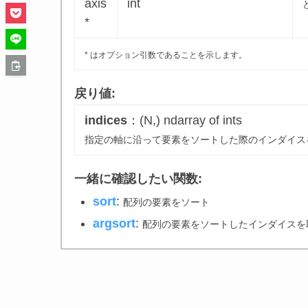
axis
int
*
* はオプション引数であることを示します。
戻り値:
indices
：(N,) ndarray of ints
指定の軸に沿って要素をソートした際のインダイス
一緒に確認したい関数:
sort
:
配列の要素をソート
argsort
:
配列の要素をソートしたインダイスを