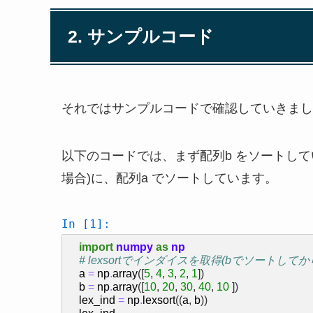
2. サンプルコード
それではサンプルコードで確認していきまし
以下のコードでは、まず配列b をソートして
場合)に、配列a でソートしています。
In [1]:
import
numpy
as
np
# lexsortでインダイスを取得(bでソートして
a
=
np
.
array
([
5
,
4
,
3
,
2
,
1
])
b
=
np
.
array
([
10
,
20
,
30
,
40
,
10
])
lex_ind
=
np
.
lexsort
((
a
,
b
))