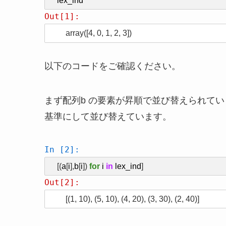
lex_ind
Out[1]:
array([4, 0, 1, 2, 3])
以下のコードをご確認ください。
まず配列b の要素が昇順で並び替えられてい
基準にして並び替えています。
In [2]:
[(
a
[
i
],
b
[
i
])
for
i
in
lex_ind
]
Out[2]:
[(1, 10), (5, 10), (4, 20), (3, 30), (2, 40)]