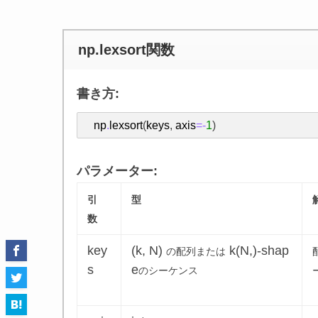
np.lexsort関数
書き方:
np
.
lexsort
(
keys
,
axis
=-
1
)
パラメーター:
引
型
数
key
(k, N)
k(N,)-shap
の配列または
s
e
のシーケンス