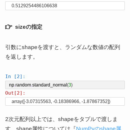
0.5129254486106638
sizeの指定
引数にshapeを渡すと、ランダムな数値の配列
を返します。
In [2]:
np
.
random
.
standard_normal
(
3
)
Out[2]:
array([-3.07315563, -0.18386966, -1.87867352])
2次元配列以上では、shapeをタプルで渡しま
す。shape属性については『
NumPyのshape属