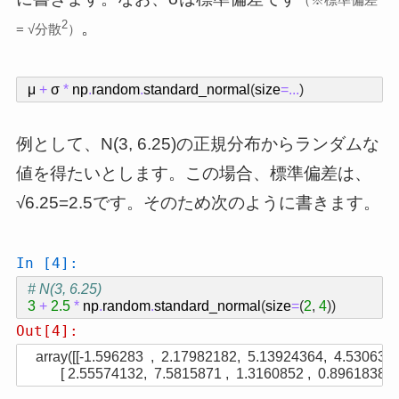
2
。
= √分散
）
μ
+
σ
*
np
.
random
.
standard_normal
(
size
=...
)
例として、N(3, 6.25)の正規分布からランダムな
値を得たいとします。この場合、標準偏差は、
√6.25=2.5です。そのため次のように書きます。
In [4]:
# N(3, 6.25)
3
+
2.5
*
np
.
random
.
standard_normal
(
size
=
(
2
,
4
))
Out[4]:
array([[-1.596283  ,  2.17982182,  5.13924364,  4.53063027
       [ 2.55574132,  7.5815871 ,  1.3160852 ,  0.89618385]]