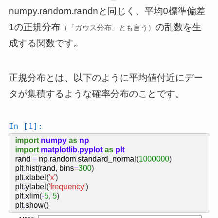
numpy.random.randnと同じく、平均0標準偏差
1の正規分布
の乱数を生
（「ガウス分布」とも言う）
成する関数です。
正規分布とは、以下のように平均値付近にデー
タが集積するような確率分布のことです。
In [1]:
import
numpy
as
np
import
matplotlib.pyplot
as
plt
rand
=
np
.
random
.
standard_normal
(
1000000
)
plt
.
hist
(
rand
,
bins
=
300
)
plt
.
xlabel
(
'x'
)
plt
.
ylabel
(
'frequency'
)
plt
.
xlim
(
-
5
,
5
)
plt
.
show
()