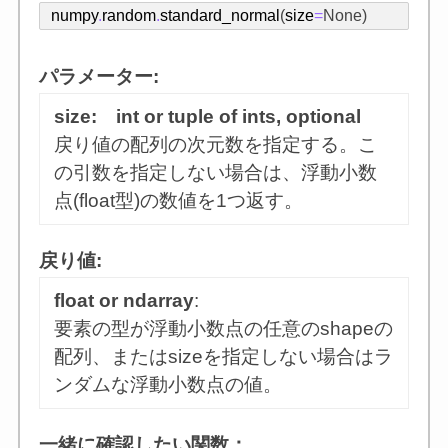
numpy
.
random
.
standard_normal
(
size
=
None
)
パラメーター:
size: int or tuple of ints, optional
戻り値の配列の次元数を指定する。こ
の引数を指定しない場合は、浮動小数
点(float型)の数値を1つ返す。
戻り値:
float or ndarray
:
要素の型が浮動小数点の任意のshapeの
配列、またはsizeを指定しない場合はラ
ンダムな浮動小数点の値。
一緒に確認したい関数：