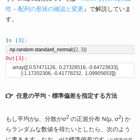
性 – 配列の形状の確認と変更
』で解説していま
す。
In [3]:
np
.
random
.
standard_normal
((
2
,
3
))
Out[3]:
array([[ 0.57471126,  0.27328516, -0.64723633],

       [-1.17202308, -0.41778232,  1.09905653]])
任意の平均・標準偏差を指定する方法
2
2
もし平均がμ、分散がσ
の正規分布 N(μ, σ
) か
らランダムな数値を得たいとしたら、次のよう
に書きます。なお、σは標準偏差です
（※標準偏差