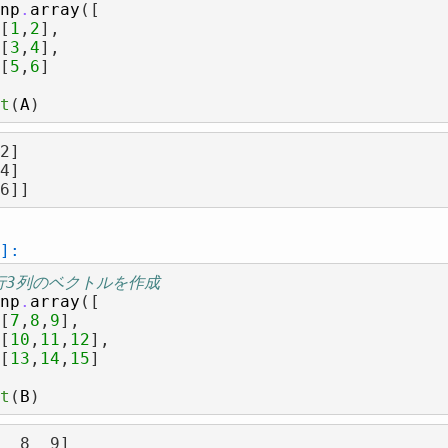
np
.
array
([
[
1
,
2
],
[
3
,
4
],
[
5
,
6
]
t
(
A
)
2]

]:
3行3列のベクトルを作成
np
.
array
([
[
7
,
8
,
9
],
[
10
,
11
,
12
],
[
13
,
14
,
15
]
t
(
B
)
  8  9]
