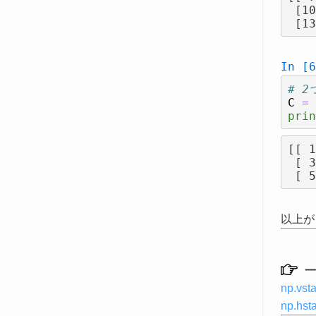
 [10 11 12]

In [6
# 
C
=
prin
[[ 1
 [ 3  4 10 11 12]

以上が
一
np.v
np.h