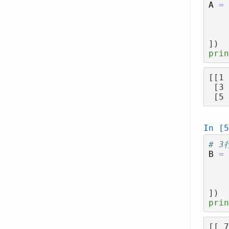
A
=
])
prin
[[1 
 [3 4]

In [5
# 
B
=
])
prin
[[ 7