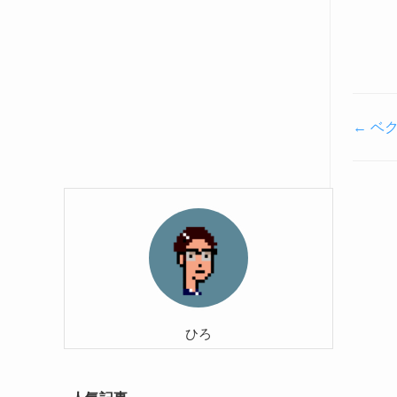
Doc
← ベ
ナ
ビ
ゲ
ー
シ
ョ
ン
ひろ