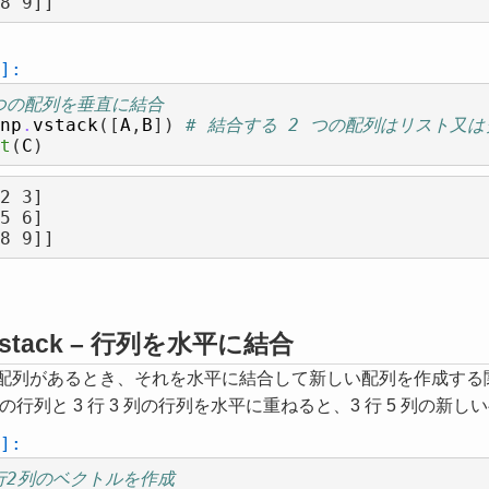
]:
2つの配列を垂直に結合
np
.
vstack
([
A
,
B
])
# 結合する 2 つの配列はリスト又
t
(
C
)
2 3]

hstack – 行列を水平に結合
の配列があるとき、それを水平に結合して新しい配列を作成す
 列の行列と 3 行 3 列の行列を水平に重ねると、3 行 5 列の
]:
3行2列のベクトルを作成