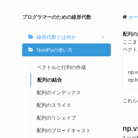
プログラマーのための線形代数
ホ
配列の
線形代数とは何か
ここま
ベクト
NumPyの使い方
ベクトルと行列の作成
np
配列の結合
np
配列のインデックス
これら
配列のスライス
配列のリシェイプ
np.
配列のブロードキャスト