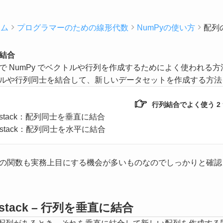
ーム
プログラマーのための線形代数
NumPyの使い方
配列
結合
で NumPy でベクトルや行列を作成するためによく使われ
ルや行列同士を結合して、新しいデータセットを作成する方法を
行列結合でよく使う 2
.vstack：配列同士を垂直に結合
.hstack：配列同士を水平に結合
の関数も実務上目にする機会が多いものなのでしっかりと確認
vstack – 行列を垂直に結合