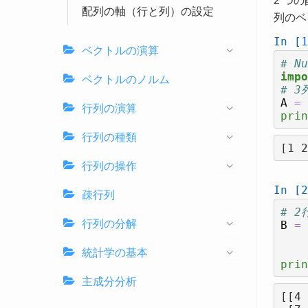
2 つ
配列の軸（行と列）の設定
列のベ
In [1
ベクトルの演算
# N
impo
ベクトルのノルム
# 
A
=
行列の演算
prin
行列の種類
行列の操作
In [2
疎行列
# 
行列の分解
B
=
統計学の基本
prin
主成分分析
[[4 