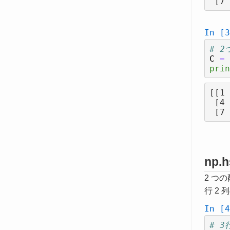
In [3
# 
C
=
prin
[[1 
 [4 5 6]

np.
2 つ
行 2
In [4
# 