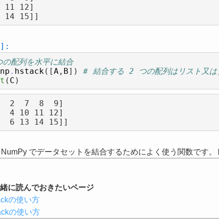
]:
2つの配列を水平に結合
np
.
hstack
([
A
,
B
])
# 結合する 2 つの配列はリスト又
t
(
C
)
  2  7  8  9]

 NumPy でデータセットを結合するためによく使う関数です
緒に読んでおきたいページ
stackの使い方
stackの使い方