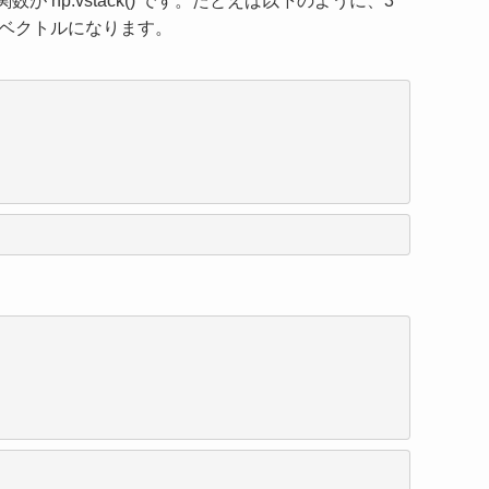
る関数が
np.vstack()
です。たとえば以下のように、3
しいベクトルになります。