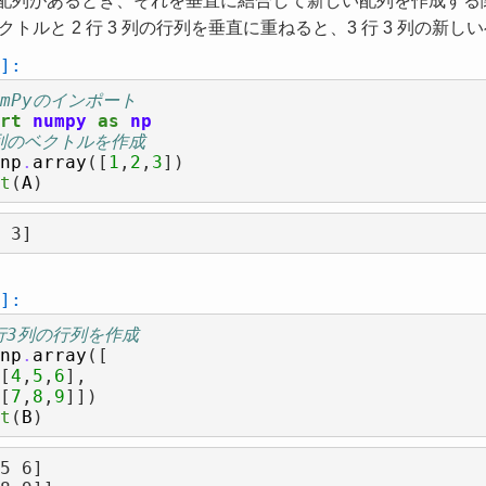
の配列があるとき、それを垂直に結合して新しい配列を作成す
クトルと 2 行 3 列の行列を垂直に重ねると、3 行 3 列の新
]:
umPyのインポート
rt
numpy
as
np
3列のベクトルを作成
np
.
array
([
1
,
2
,
3
])
t
(
A
)
]:
2行3列の行列を作成
np
.
array
([
[
4
,
5
,
6
],
[
7
,
8
,
9
]])
t
(
B
)
5 6]
